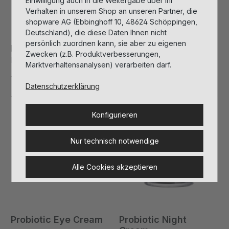
Einwilligung auch in die Weitergabe über Ihr
Verhalten in unserem Shop an unseren Partner, die
shopware AG (Ebbinghoff 10, 48624 Schöppingen,
Deutschland), die diese Daten Ihnen nicht
persönlich zuordnen kann, sie aber zu eigenen
Probiotic Eye Cream
Probiotic Day Cream
Zwecken (z.B. Produktverbesserungen,
Produktnummer: 002204
Produktnummer: 202202
Marktverhaltensanalysen) verarbeiten darf.
Anmelden zum Einkaufen
Details
Datenschutzerklärung
Konfigurieren
Vegan
Vegan
Tester
Tester
Nur technisch notwendige
Alle Cookies akzeptieren
Probiotic Eye Cream
Probiotic Night