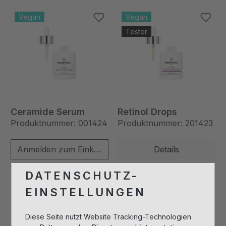
Vegan
Vegan
Tester
Ceramide Serum
Retinol Drops
Produktnummer: 001424
Produktnummer: 201423
Anmelden zum Einkaufen
Details
DATENSCHUTZ-
Vegan
Ausverkauft
EINSTELLUNGEN
Tester
Vegan
Tester
Diese Seite nutzt Website Tracking-Technologien