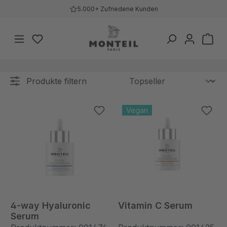
5.000+ Zufriedene Kunden
Zum Hauptinhalt springen
Du hast 0 Produkte auf dem Merkzettel
War
Produkte filtern
Vegan
4-way Hyaluronic
Vitamin C Serum
Serum