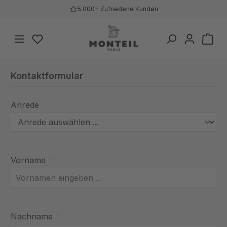
5.000+ Zufriedene Kunden
Zum Hauptinhalt springen
Du hast 0 Produkte auf dem Merkzettel
War
Kontaktformular
Anrede
*
Vorname
*
Nachname
*