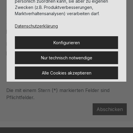
persönlich zuordnen kann, sie aber zu eigenen
Zwecken (z.B. Produktverbesserungen,
Marktverhaltensanalysen) verarbeiten darf.
This site is protected by
Friendly Captcha
and its
Privacy
Datenschutzerklärung
Policy
and
Terms of Use
apply.
Konfigurieren
Datenschutz
Ich habe die
Datenschutzbestimmungen
zur
Nur technisch notwendige
Kenntnis genommen und die
AGB
gelesen und
bin mit ihnen einverstanden.
*
Alle Cookies akzeptieren
Die mit einem Stern (*) markierten Felder sind
Pflichtfelder.
Abschicken