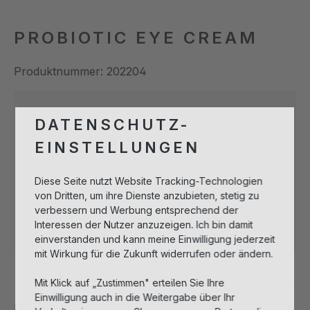
PROBIOTIC EYE CREAM
Produktnummer:
202204
DATENSCHUTZ-
Bitte melden Sie sich an, um Artikel in
EINSTELLUNGEN
den Warenkorb legen zu können.
Diese Seite nutzt Website Tracking-Technologien
Anmelden zum Einkaufen
von Dritten, um ihre Dienste anzubieten, stetig zu
verbessern und Werbung entsprechend der
Interessen der Nutzer anzuzeigen. Ich bin damit
Sofort verfügbar, Lieferzeit: 1-3 Tage
einverstanden und kann meine Einwilligung jederzeit
mit Wirkung für die Zukunft widerrufen oder ändern.
Beschreibung
Mit Klick auf „Zustimmen" erteilen Sie Ihre
Einwilligung auch in die Weitergabe über Ihr
Probiotische Augencreme zur Stärkung der