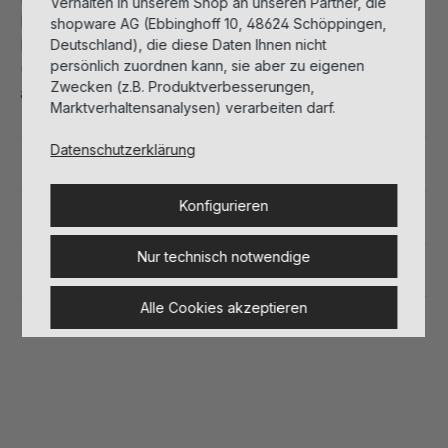
Verhalten in unserem Shop an unseren Partner, die
Immunkompetenz und Aktivierung der
shopware AG (Ebbinghoff 10, 48624 Schöppingen,
Hauterneuerung. Mimikfältchen werden reduziert
Deutschland), die diese Daten Ihnen nicht
persönlich zuordnen kann, sie aber zu eigenen
und der Lipidhaushalt der sensiblen Augenpartie
Zwecken (z.B. Produktverbesserungen,
aufgefüllt.
Marktverhaltensanalysen) verarbeiten darf.
Datenschutzerklärung
Details
Konfigurieren
Anwendung
Nur technisch notwendige
Inhaltsstoffe
Alle Cookies akzeptieren
Herstellerinformationen