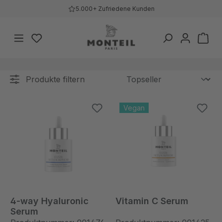
5.000+ Zufriedene Kunden
Zum Hauptinhalt springen
Du hast 0 Produkte auf dem Merkzettel
War
Produkte filtern
Vegan
4-way Hyaluronic
Vitamin C Serum
Serum