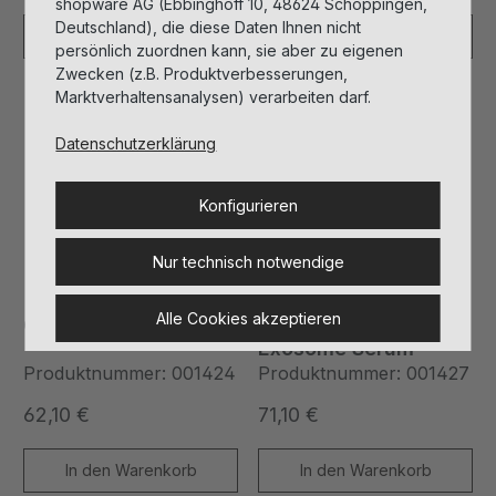
shopware AG (Ebbinghoff 10, 48624 Schöppingen,
Deutschland), die diese Daten Ihnen nicht
In den Warenkorb
In den Warenkorb
persönlich zuordnen kann, sie aber zu eigenen
Zwecken (z.B. Produktverbesserungen,
Marktverhaltensanalysen) verarbeiten darf.
Vegan
Vegan
Datenschutzerklärung
Konfigurieren
Nur technisch notwendige
Alle Cookies akzeptieren
Ceramide Serum
Élixir Métamorphose
Exosome Serum
Produktnummer: 001424
Produktnummer: 001427
62,10 €
71,10 €
Regulärer Preis:
Regulärer Preis:
In den Warenkorb
In den Warenkorb