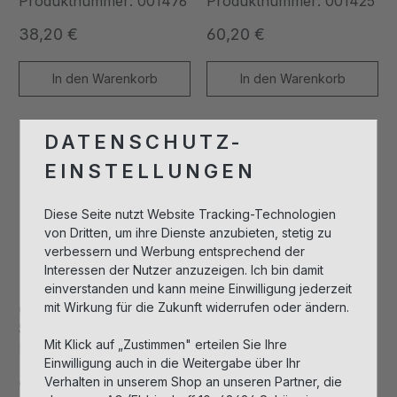
Produktnummer: 001476
Produktnummer: 001425
38,20 €
60,20 €
Regulärer Preis:
Regulärer Preis:
In den Warenkorb
In den Warenkorb
DATENSCHUTZ-
Vegan
EINSTELLUNGEN
Diese Seite nutzt Website Tracking-Technologien
von Dritten, um ihre Dienste anzubieten, stetig zu
verbessern und Werbung entsprechend der
Interessen der Nutzer anzuzeigen. Ich bin damit
einverstanden und kann meine Einwilligung jederzeit
mit Wirkung für die Zukunft widerrufen oder ändern.
Collagen Boost
Retinol Drops
Serum
Mit Klick auf „Zustimmen" erteilen Sie Ihre
Produktnummer: 001499
Produktnummer: 001423
Einwilligung auch in die Weitergabe über Ihr
62,10 €
62,10 €
Verhalten in unserem Shop an unseren Partner, die
Regulärer Preis:
Regulärer Preis: