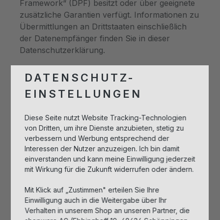
Framework“ (DPF) besitzt oder über geeignete
zusätzliche Garantien verfügt. Informationen zu
Übermittlungen an Drittstaaten einschließlich
der Datenempfänger finden Sie in dieser
Datenschutzerklärung.
Empfänger von personenbezogenen Daten
DATENSCHUTZ-
Im Rahmen unserer Geschäftstätigkeit arbeiten
EINSTELLUNGEN
wir mit verschiedenen externen Stellen
zusammen. Dabei ist teilweise auch eine
Diese Seite nutzt Website Tracking-Technologien
Übermittlung von personenbezogenen Daten
von Dritten, um ihre Dienste anzubieten, stetig zu
an diese externen Stellen erforderlich. Wir
verbessern und Werbung entsprechend der
geben personenbezogene Daten nur dann an
Interessen der Nutzer anzuzeigen. Ich bin damit
externe Stellen weiter, wenn dies im Rahmen
einverstanden und kann meine Einwilligung jederzeit
einer Vertragserfüllung erforderlich ist, wenn
mit Wirkung für die Zukunft widerrufen oder ändern.
wir gesetzlich hierzu verpflichtet sind (z. B.
Mit Klick auf „Zustimmen" erteilen Sie Ihre
Weitergabe von Daten an Steuerbehörden),
Einwilligung auch in die Weitergabe über Ihr
wenn wir ein berechtigtes Interesse nach Art. 6
Verhalten in unserem Shop an unseren Partner, die
Abs. 1 lit. f DSGVO an der Weitergabe haben