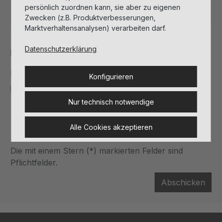
persönlich zuordnen kann, sie aber zu eigenen
Zwecken (z.B. Produktverbesserungen,
Marktverhaltensanalysen) verarbeiten darf.
This site is protected by
Friendly Captcha
and its
Privacy
Datenschutzerklärung
Policy
and
Terms of Use
apply.
Datenschutz
Konfigurieren
Ich habe die
Datenschutzbestimmungen
zur
Nur technisch notwendige
Kenntnis genommen und die
AGB
gelesen und
bin mit ihnen einverstanden.
*
Alle Cookies akzeptieren
Die mit einem Stern (*) markierten Felder sind
Pflichtfelder.
Abschicken