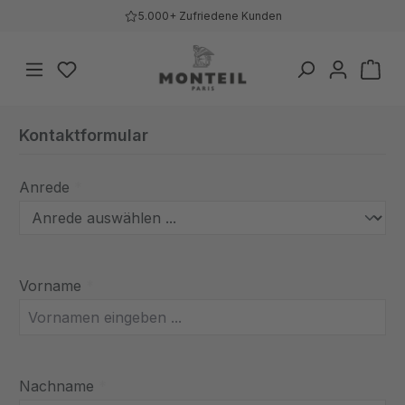
5.000+ Zufriedene Kunden
Zum Hauptinhalt springen
Du hast 0 Produkte auf dem Merkzettel
War
Kontaktformular
Anrede
*
Vorname
*
Nachname
*