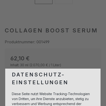
COLLAGEN BOOST SERUM
Produktnummer:
001499
Regulärer Preis:
62,10 €
Inhalt:
30 ml
(2.070,00 € / 1 Liter)
Preise inkl. MwSt. zzgl. Versandkosten
DATENSCHUTZ-
EINSTELLUNGEN
Produkt Anzahl: Gib den gewünschten 
Diese Seite nutzt Website Tracking-Technologien
In den Warenkorb
von Dritten, um ihre Dienste anzubieten, stetig zu
verbessern und Werbung entsprechend der