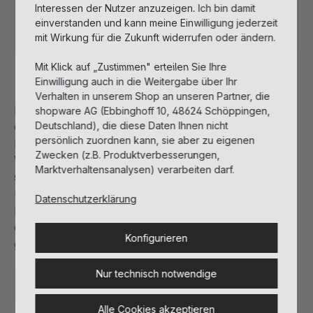
Interessen der Nutzer anzuzeigen. Ich bin damit
einverstanden und kann meine Einwilligung jederzeit
Sofort verfügbar, Lieferzeit: 1-3 Tage
mit Wirkung für die Zukunft widerrufen oder ändern.
Mit Klick auf „Zustimmen" erteilen Sie Ihre
Einwilligung auch in die Weitergabe über Ihr
Beschreibung
Verhalten in unserem Shop an unseren Partner, die
Kollagen Serum zur Hautglättung und Verbesserung
shopware AG (Ebbinghoff 10, 48624 Schöppingen,
Deutschland), die diese Daten Ihnen nicht
der Hautelastizität durch Stärkung der
persönlich zuordnen kann, sie aber zu eigenen
Kollagenstruktur. Die enthaltene „Triple Active”
Zwecken (z.B. Produktverbesserungen,
Wirkstoffkombination aus marinem Kollagen, einem
Marktverhaltensanalysen) verarbeiten darf.
stimulierenden Peptid und Vitamin C sorgt für
unmittelbare Hautglättung, aktiviert die hauteigene
Datenschutzerklärung
Kollagensynthese und kräftigt das Kollagennetzwerk
der extrazellulären Matrix. Für ein straffes und
Konfigurieren
glattes Hautbild.
Nur technisch notwendige
Hautbedürfnis:
Jeder Hauttyp
Alle Cookies akzeptieren
Spezialpflege:
Booster