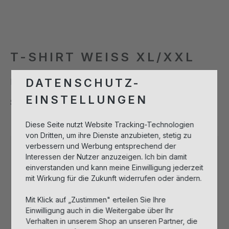
T-SHIRT WEISS XL/XXL
DATENSCHUTZ-
Produktnummer:
971923
EINSTELLUNGEN
auswählen
Size
M/L
XL/XXL
XS/S
Diese Seite nutzt Website Tracking-Technologien
von Dritten, um ihre Dienste anzubieten, stetig zu
verbessern und Werbung entsprechend der
Interessen der Nutzer anzuzeigen. Ich bin damit
Bitte melden Sie sich an, um Artikel in
einverstanden und kann meine Einwilligung jederzeit
mit Wirkung für die Zukunft widerrufen oder ändern.
den Warenkorb legen zu können.
Mit Klick auf „Zustimmen" erteilen Sie Ihre
Anmelden zum Einkaufen
Einwilligung auch in die Weitergabe über Ihr
Verhalten in unserem Shop an unseren Partner, die