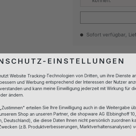
können.
Sofort verfügbar, Lief
Beschreibung
NSCHUTZ-EINSTELLUNGEN
Das Reinigungsgel ermöglic
nutzt Website Tracking-Technologien von Dritten, um ihre Dienste a
fettfreie, nicht schäumende
erbessern und Werbung entsprechend der Interessen der Nutzer anz
entfernt gründlich Unrein
nverstanden und kann meine Einwilligung jederzeit mit Wirkung für d
pflanzlicher Extrakte hat 
oder ändern.
und wirkt durch pflegende 
 „Zustimmen" erteilen Sie Ihre Einwilligung auch in die Weitergabe üb
 unserem Shop an unseren Partner, die shopware AG (Ebbinghoff 10
Füllmenge:
 Deutschland), die diese Daten Ihnen nicht persönlich zuordnen ka
Zwecken (z.B. Produktverbesserungen, Marktverhaltensanalysen) v