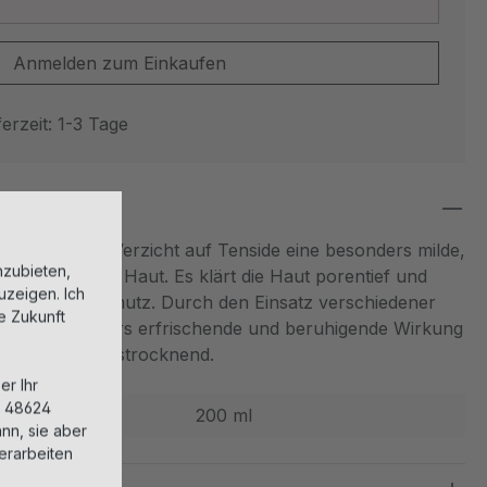
Anmelden zum Einkaufen
erzeit: 1-3 Tage
ht durch den Verzicht auf Tenside eine besonders milde,
nzubieten,
 Reinigung der Haut. Es klärt die Haut porentief und
uzeigen. Ich
heiten und Schmutz. Durch den Einsatz verschiedener
ie Zukunft
es eine besonders erfrischende und beruhigende Wirkung
Lipide nicht austrocknend.
er Ihr
, 48624
200 ml
nn, sie aber
erarbeiten