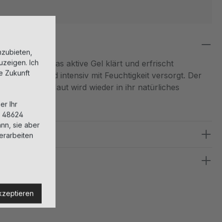
nzubieten,
uzeigen. Ich
r in einem. Das aktive Gel klärt und erfrischt
ie Zukunft
ckene Haut wird intensiv mit Feuchtigkeit versorgt. Der
ische aus, die Haut wird wieder in ihr natürliches
er Ihr
, 48624
nn, sie aber
erarbeiten
kzeptieren