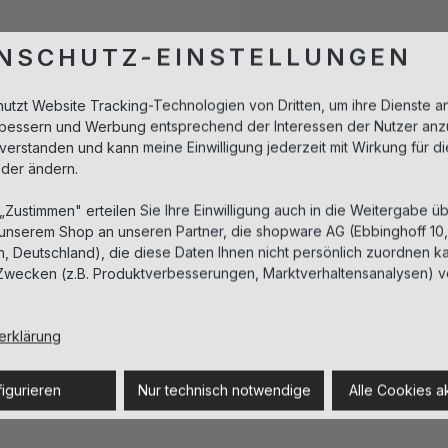
NSCHUTZ-EINSTELLUNGEN
Beschreibung
nutzt Website Tracking-Technologien von Dritten, um ihre Dienste a
erbessern und Werbung entsprechend der Interessen der Nutzer anz
Reinigung und Gesichtswasse
nverstanden und kann meine Einwilligung jederzeit mit Wirkung für d
nachhaltig. Selbst sehr tro
oder ändern.
Teint strahlt jugendliche Fr
Gleichgewicht gebracht.
 „Zustimmen" erteilen Sie Ihre Einwilligung auch in die Weitergabe üb
 unserem Shop an unseren Partner, die shopware AG (Ebbinghoff 10
 Deutschland), die diese Daten Ihnen nicht persönlich zuordnen ka
Anwendung
Zwecken (z.B. Produktverbesserungen, Marktverhaltensanalysen) v
Inhaltsstoffe
erklärung
igurieren
Nur technisch notwendige
Alle Cookies a