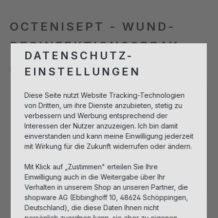
OCTENISEPT - WUND-
DESINFEKTIONSSPRAY
DATENSCHUTZ-
Produktnummer:
108239
EINSTELLUNGEN
Diese Seite nutzt Website Tracking-Technologien
von Dritten, um ihre Dienste anzubieten, stetig zu
Bitte melden Sie sich an, um Artikel in
verbessern und Werbung entsprechend der
den Warenkorb legen zu können.
Interessen der Nutzer anzuzeigen. Ich bin damit
einverstanden und kann meine Einwilligung jederzeit
mit Wirkung für die Zukunft widerrufen oder ändern.
Anmelden zum Einkaufen
Mit Klick auf „Zustimmen" erteilen Sie Ihre
Einwilligung auch in die Weitergabe über Ihr
Sofort verfügbar, Lieferzeit: 1-3 Tage
Verhalten in unserem Shop an unseren Partner, die
shopware AG (Ebbinghoff 10, 48624 Schöppingen,
Deutschland), die diese Daten Ihnen nicht
Beschreibung
persönlich zuordnen kann, sie aber zu eigenen