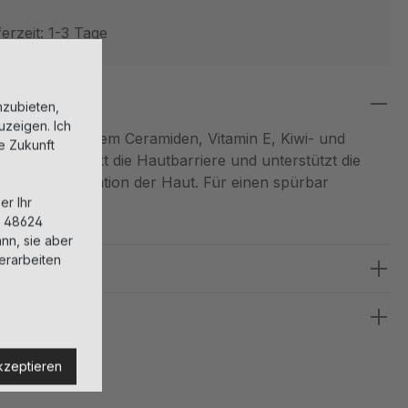
erzeit: 1-3 Tage
nzubieten,
uzeigen. Ich
zentrat aus einem Ceramiden, Vitamin E, Kiwi- und
ie Zukunft
hmaske stärkt die Hautbarriere und unterstützt die
t die Regeneration der Haut. Für einen spürbar
er Ihr
ten Teint.
, 48624
nn, sie aber
erarbeiten
kzeptieren