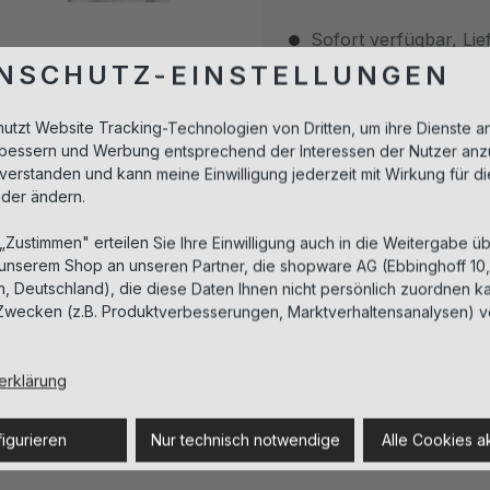
Sofort verfügbar, Lief
NSCHUTZ-EINSTELLUNGEN
Beschreibung
nutzt Website Tracking-Technologien von Dritten, um ihre Dienste a
erbessern und Werbung entsprechend der Interessen der Nutzer anz
Die mit einem Wirkstoffkon
nverstanden und kann meine Einwilligung jederzeit mit Wirkung für d
Kokos-Wasser getränkte Tuc
oder ändern.
Durchfeuchtung und förder
 „Zustimmen" erteilen Sie Ihre Einwilligung auch in die Weitergabe üb
frischen, gesunden und glat
 unserem Shop an unseren Partner, die shopware AG (Ebbinghoff 10
 Deutschland), die diese Daten Ihnen nicht persönlich zuordnen ka
Zwecken (z.B. Produktverbesserungen, Marktverhaltensanalysen) v
Details
Anwendung
erklärung
igurieren
Nur technisch notwendige
Alle Cookies a