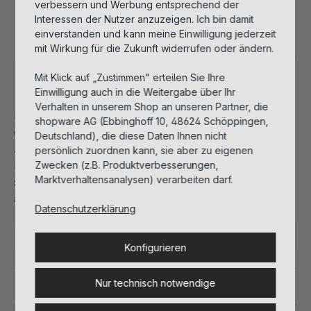
verbessern und Werbung entsprechend der
Interessen der Nutzer anzuzeigen. Ich bin damit
Sofort verfügbar, Lieferzeit: 1-3 Tage
einverstanden und kann meine Einwilligung jederzeit
mit Wirkung für die Zukunft widerrufen oder ändern.
Mit Klick auf „Zustimmen" erteilen Sie Ihre
Beschreibung
Einwilligung auch in die Weitergabe über Ihr
Verhalten in unserem Shop an unseren Partner, die
Die seidig pflegende Nachtcreme mit Retinol fördert
shopware AG (Ebbinghoff 10, 48624 Schöppingen,
die Regenerationsprozesse der Haut und bekämpft
Deutschland), die diese Daten Ihnen nicht
Anzeichen vorzeitiger Hautalterung, indem sie die
persönlich zuordnen kann, sie aber zu eigenen
Kollagen- und Hyaluronsäurebildung der Haut
Zwecken (z.B. Produktverbesserungen,
Marktverhaltensanalysen) verarbeiten darf.
stimuliert. Für ein glattes und verfeinertes Hautbild
am Morgen.
Datenschutzerklärung
Füllmenge:
50 ml
Konfigurieren
Nur technisch notwendige
Details