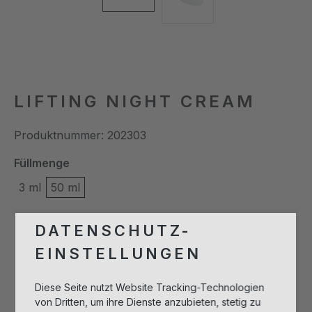
LIFTING NIGHT CREAM
Produktnummer:
202303
auswählen
Füllmenge
3 ml
50 ml
DATENSCHUTZ-
Bitte melden Sie sich an, um Artikel in
EINSTELLUNGEN
den Warenkorb legen zu können.
Diese Seite nutzt Website Tracking-Technologien
von Dritten, um ihre Dienste anzubieten, stetig zu
Anmelden zum Einkaufen