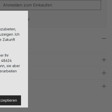
Anmelden zum Einkaufen
erzeit: 1-3 Tage
nzubieten,
uzeigen. Ich
ie Zukunft
er Ihr
, 48624
nn, sie aber
erarbeiten
kzeptieren