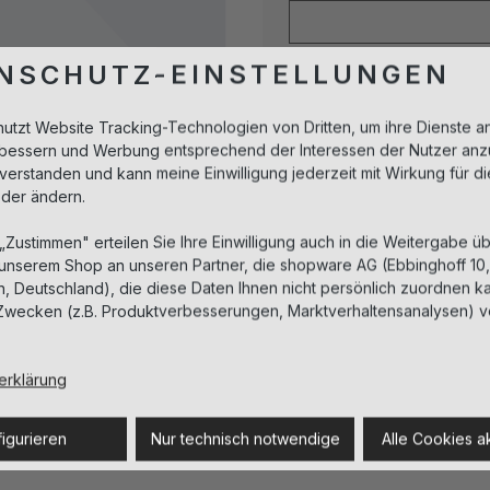
NSCHUTZ-EINSTELLUNGEN
Sofort verfügbar, Lief
nutzt Website Tracking-Technologien von Dritten, um ihre Dienste a
erbessern und Werbung entsprechend der Interessen der Nutzer anz
Beschreibung
nverstanden und kann meine Einwilligung jederzeit mit Wirkung für d
oder ändern.
 „Zustimmen" erteilen Sie Ihre Einwilligung auch in die Weitergabe üb
Inhaltsstoffe
 unserem Shop an unseren Partner, die shopware AG (Ebbinghoff 10
 Deutschland), die diese Daten Ihnen nicht persönlich zuordnen ka
Zwecken (z.B. Produktverbesserungen, Marktverhaltensanalysen) v
Sicherheitshinweise
Herstellerinformationen
erklärung
igurieren
Nur technisch notwendige
Alle Cookies a