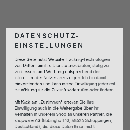
KUGELSCHREIBER
DATENSCHUTZ-
EINSTELLUNGEN
Produktnummer:
971903
Diese Seite nutzt Website Tracking-Technologien
von Dritten, um ihre Dienste anzubieten, stetig zu
verbessern und Werbung entsprechend der
Bitte melden Sie sich an, um Artikel in
Interessen der Nutzer anzuzeigen. Ich bin damit
den Warenkorb legen zu können.
einverstanden und kann meine Einwilligung jederzeit
mit Wirkung für die Zukunft widerrufen oder ändern.
Anmelden zum Einkaufen
Mit Klick auf „Zustimmen" erteilen Sie Ihre
Einwilligung auch in die Weitergabe über Ihr
Sofort verfügbar, Lieferzeit: 1-3 Tage
Verhalten in unserem Shop an unseren Partner, die
shopware AG (Ebbinghoff 10, 48624 Schöppingen,
Deutschland), die diese Daten Ihnen nicht