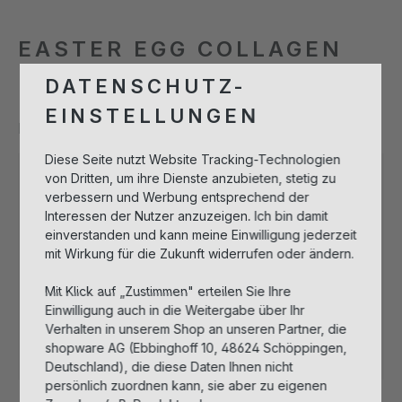
EASTER EGG COLLAGEN
BOOST SERUM
DATENSCHUTZ-
EINSTELLUNGEN
Produktnummer:
251341
Diese Seite nutzt Website Tracking-Technologien
von Dritten, um ihre Dienste anzubieten, stetig zu
verbessern und Werbung entsprechend der
Bitte melden Sie sich an, um Artikel in
Interessen der Nutzer anzuzeigen. Ich bin damit
den Warenkorb legen zu können.
einverstanden und kann meine Einwilligung jederzeit
mit Wirkung für die Zukunft widerrufen oder ändern.
Anmelden zum Einkaufen
Mit Klick auf „Zustimmen" erteilen Sie Ihre
Einwilligung auch in die Weitergabe über Ihr
Verhalten in unserem Shop an unseren Partner, die
Nicht mehr verfügbar
shopware AG (Ebbinghoff 10, 48624 Schöppingen,
Deutschland), die diese Daten Ihnen nicht
persönlich zuordnen kann, sie aber zu eigenen