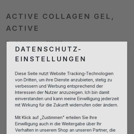
ACTIVE COLLAGEN GEL,
ACTIVE
Produktnummer:
108002
DATENSCHUTZ-
EINSTELLUNGEN
Bitte melden Sie sich an, um Artikel in
Diese Seite nutzt Website Tracking-Technologien
den Warenkorb legen zu können.
von Dritten, um ihre Dienste anzubieten, stetig zu
verbessern und Werbung entsprechend der
Interessen der Nutzer anzuzeigen. Ich bin damit
Anmelden zum Einkaufen
einverstanden und kann meine Einwilligung jederzeit
mit Wirkung für die Zukunft widerrufen oder ändern.
Sofort verfügbar, Lieferzeit: 1-3 Tage
Mit Klick auf „Zustimmen" erteilen Sie Ihre
Einwilligung auch in die Weitergabe über Ihr
Verhalten in unserem Shop an unseren Partner, die
Beschreibung