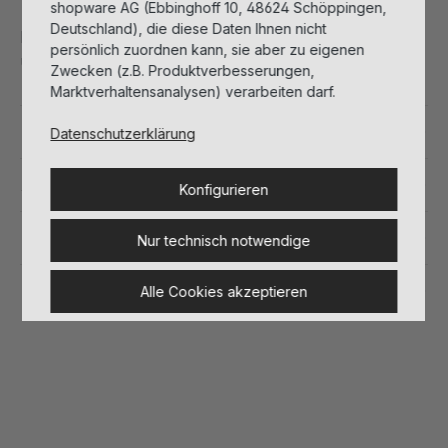
shopware AG (Ebbinghoff 10, 48624 Schöppingen,
Deutschland), die diese Daten Ihnen nicht
Intensives Anti-Aging Gel Konzentrat zur Klärung
persönlich zuordnen kann, sie aber zu eigenen
und Beruhigung
Zwecken (z.B. Produktverbesserungen,
Marktverhaltensanalysen) verarbeiten darf.
Details
Datenschutzerklärung
Anwendung
Konfigurieren
Inhaltsstoffe
Nur technisch notwendige
Herstellerinformationen
Alle Cookies akzeptieren