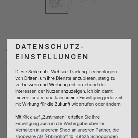
DATENSCHUTZ-
ACTI VITA POSTER, DIN A1
EINSTELLUNGEN
Produktnummer:
940786-D
Diese Seite nutzt Website Tracking-Technologien
von Dritten, um ihre Dienste anzubieten, stetig zu
verbessern und Werbung entsprechend der
Bitte melden Sie sich an, um Artikel in
Interessen der Nutzer anzuzeigen. Ich bin damit
den Warenkorb legen zu können.
einverstanden und kann meine Einwilligung jederzeit
mit Wirkung für die Zukunft widerrufen oder ändern.
Anmelden zum Einkaufen
Mit Klick auf „Zustimmen" erteilen Sie Ihre
Einwilligung auch in die Weitergabe über Ihr
Verhalten in unserem Shop an unseren Partner, die
Nicht mehr verfügbar
shopware AG (Ebbinghoff 10, 48624 Schöppingen,