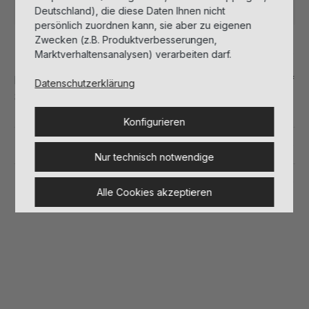
Deutschland), die diese Daten Ihnen nicht
persönlich zuordnen kann, sie aber zu eigenen
Zwecken (z.B. Produktverbesserungen,
Beschreibung
Marktverhaltensanalysen) verarbeiten darf.
Hochwertiges Poster im Format DIN A1, bedruckt auf
Datenschutzerklärung
Sythetik Papier Paper PPP 160.
Konfigurieren
Inhaltsstoffe
Nur technisch notwendige
Herstellerinformationen
Alle Cookies akzeptieren