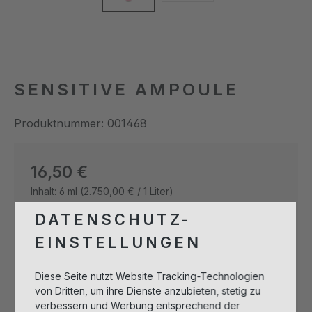
SENSITIVE AMPOULE
Produktnummer:
001468
Regulärer Preis:
16,50 €
Inhalt:
6 ml
(2.750,00 € / 1 Liter)
Preise inkl. MwSt. zzgl. Versandkosten
DATENSCHUTZ-
EINSTELLUNGEN
Produkt Anzahl: Gib den gewünschten 
Diese Seite nutzt Website Tracking-Technologien
In den Warenkorb
von Dritten, um ihre Dienste anzubieten, stetig zu
verbessern und Werbung entsprechend der