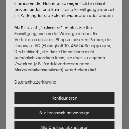
Interessen der Nutzer anzuzeigen. Ich bin damit
einverstanden und kann meine Einwilligung jederzeit
Sofort verfügbar, Lieferzeit: 1-3 Tage
mit Wirkung für die Zukunft widerrufen oder ändern.
Mit Klick auf „Zustimmen" erteilen Sie Ihre
Einwilligung auch in die Weitergabe über Ihr
Beschreibung
Verhalten in unserem Shop an unseren Partner, die
Beruhigendes Serumkonzentrat für empfindliche und
shopware AG (Ebbinghoff 10, 48624 Schöppingen,
Deutschland), die diese Daten Ihnen nicht
irritierte Haut (Juckreiz, Rötungen, oberflächige
persönlich zuordnen kann, sie aber zu eigenen
Entzündungserscheinungen), sehr gut geeignet für
Zwecken (z.B. Produktverbesserungen,
Neurodermitis und Psoriasis. Enthaltene Peptide
Marktverhaltensanalysen) verarbeiten darf.
setzen die Hautempfindlichkeit gegenüber äußeren
Reizen wie UV-Strahlung deutlich herab. Ein
Datenschutzerklärung
spezieller Haferextrakt sorgt für eine deutliche
Linderung von Rötungen und Juckreiz. Der Teint
Konfigurieren
erscheint ebenmäßig und klar.
Nur technisch notwendige
Hautbedürfnis:
Empfindliche Haut
Alle Cookies akzeptieren
Spezialpflege:
Ampullen