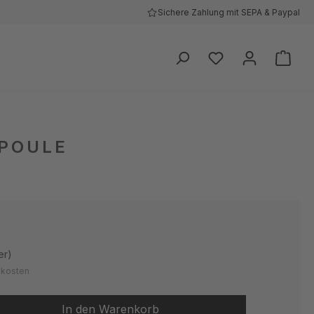
Sichere Zahlung mit SEPA & Paypal
Ware
POULE
er)
ndkosten
 Gib den gewünschten Wert ein oder be
In den Warenkorb