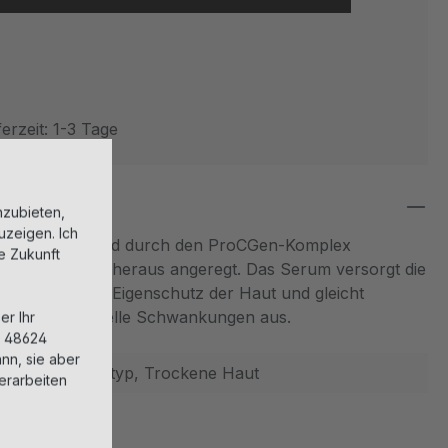
erzeit: 1-3 Tage
nzubieten,
uzeigen. Ich
m Collagen wird durch den ProCGen-Komplex
ie Zukunft
fbau von Innen heraus angeregt. Das Serum versorgt die
eit, erhöht den Eigenschutz der Haut und gleicht
 durch hormonelle Schwankungen aus.
er Ihr
, 48624
nn, sie aber
Jeder Hauttyp, Trockene Haut
erarbeiten
Ampullen