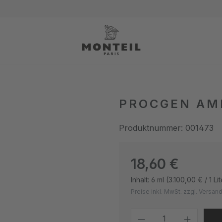
PROCGEN AM
Produktnummer:
001473
Regulärer Preis:
18,60 €
Inhalt:
6 ml
(3.100,00 € / 1 Lit
Preise inkl. MwSt. zzgl. Versa
Produkt Anzahl: