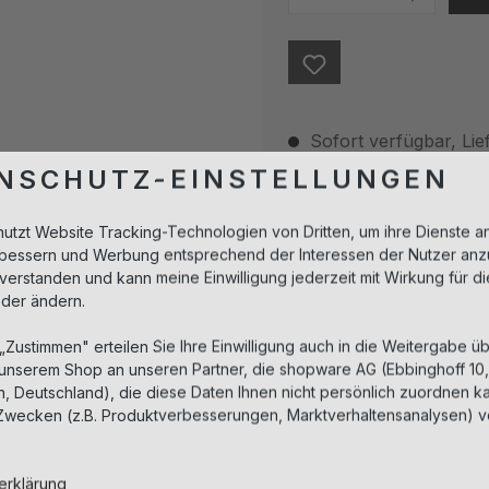
Sofort verfügbar, Lief
NSCHUTZ-EINSTELLUNGEN
Beschreibung
nutzt Website Tracking-Technologien von Dritten, um ihre Dienste a
erbessern und Werbung entsprechend der Interessen der Nutzer anz
Der Abbau von hauteigene
nverstanden und kann meine Einwilligung jederzeit mit Wirkung für d
vermindert und der Zellau
oder ändern.
Haut intensiv mit Feuchtigk
Spannkraftverlust bedingt
 „Zustimmen" erteilen Sie Ihre Einwilligung auch in die Weitergabe üb
 unserem Shop an unseren Partner, die shopware AG (Ebbinghoff 10
 Deutschland), die diese Daten Ihnen nicht persönlich zuordnen ka
Hautbedürfnis:
Zwecken (z.B. Produktverbesserungen, Marktverhaltensanalysen) v
Spezialpflege:
erklärung