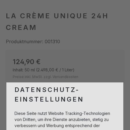
LA CRÈME UNIQUE 24H
CREAM
Produktnummer:
001310
Regulärer Preis:
124,90 €
Inhalt:
50 ml
(2.498,00 € / 1 Liter)
Preise inkl. MwSt. zzgl. Versandkosten
DATENSCHUTZ-
Produkt Anzahl: Gib den gewünschten 
EINSTELLUNGEN
In den Warenkorb
Diese Seite nutzt Website Tracking-Technologien
von Dritten, um ihre Dienste anzubieten, stetig zu
verbessern und Werbung entsprechend der