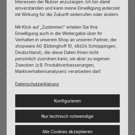
Sofort verfügbar, Lieferzeit: 1-3 Tage
Interessen der Nutzer anzuzeigen. Ich bin damit
einverstanden und kann meine Einwilligung jederzeit
mit Wirkung für die Zukunft widerrufen oder ändern.
Beschreibung
Mit Klick auf „Zustimmen" erteilen Sie Ihre
Einwilligung auch in die Weitergabe über Ihr
Einzigartige Pflege mit komplexer Anti-Aging-
Verhalten in unserem Shop an unseren Partner, die
Wirkung. Inspiriert vom intelligenten Reparatur- und
shopware AG (Ebbinghoff 10, 48624 Schöppingen,
Versorgungssystem von Bäumen erzielen die
Deutschland), die diese Daten Ihnen nicht
hochwirksamen Inhaltsstoffe eine einzigartige
persönlich zuordnen kann, sie aber zu eigenen
Zwecken (z.B. Produktverbesserungen,
Wirkung: erhebliche Verbesserung der Hautstruktur,
Marktverhaltensanalysen) verarbeiten darf.
deutliche Reduktion von Linien und Falten, hoher
Schutz vor oxidativem Stress, intensive Minderung
Datenschutzerklärung
von Hyperpigmentierung und Hautrötungen,
Stimulation der Kollagensynthese und Minderung des
Konfigurieren
Kollagenabbaus.
Nur technisch notwendige
Hautbedürfnis:
Jeder Hauttyp, Trockene Haut
Produktart:
Tages- & Nachtpflege
Alle Cookies akzeptieren