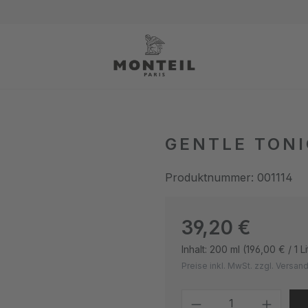
GENTLE TONI
Produktnummer:
001114
Regulärer Preis:
39,20 €
Inhalt:
200 ml
(196,00 € / 1 Li
Preise inkl. MwSt. zzgl. Versa
Produkt Anzahl: