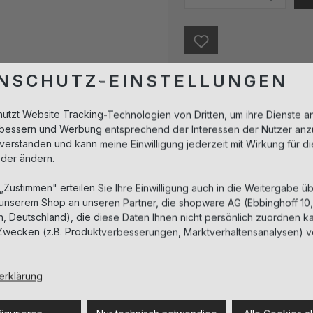
NSCHUTZ-EINSTELLUNGEN
Sofort verfügbar, Lief
nutzt Website Tracking-Technologien von Dritten, um ihre Dienste a
erbessern und Werbung entsprechend der Interessen der Nutzer anz
Beschreibung
nverstanden und kann meine Einwilligung jederzeit mit Wirkung für d
oder ändern.
Das Gentle Tonic ist ein ext
feuchtigkeitsspendend, beru
 „Zustimmen" erteilen Sie Ihre Einwilligung auch in die Weitergabe üb
 unserem Shop an unseren Partner, die shopware AG (Ebbinghoff 10
Rötungen, zudem unterstüt
 Deutschland), die diese Daten Ihnen nicht persönlich zuordnen ka
Barriere-Funktion.
Zwecken (z.B. Produktverbesserungen, Marktverhaltensanalysen) v
Anwendung
erklärung
Inhaltsstoffe