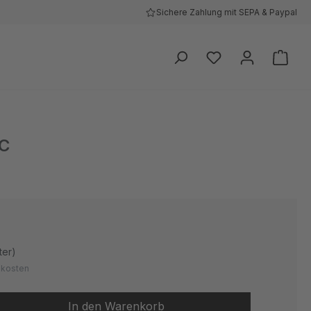
Sichere Zahlung mit SEPA & Paypal
Ware
C
ter)
ndkosten
 Gib den gewünschten Wert ein oder be
In den Warenkorb