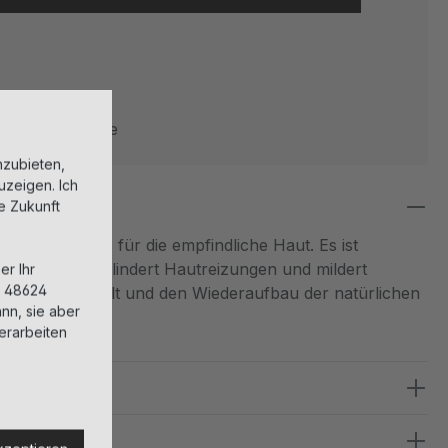
erzeit: 1-3 Tage
nzubieten,
uzeigen. Ich
ie Zukunft
ra mildes Tonic für die empfindliche Haut. Es ist
higt die Haut, lindert Hautreizungen und mildert
er Ihr
, 48624
zt es den Erhalt und den Wiederaufbau der natürlichen
nn, sie aber
erarbeiten